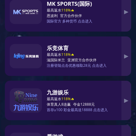
更好的平衡感和滑步技巧，以避免因场地湿滑而失误。
一些著名的红土场专家，如拉斐尔·纳达尔，凭借其卓越的
体能和旋转控制能力，在红土场地上表现尤为出色。纳达尔
在法网的无敌战绩便是利用了红土场地的优势，将对手拖入
多拍回合，最终凭借耐力和旋转取得胜利。