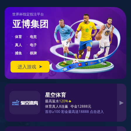
体育明星
Home
网球比赛中的场地优势分析
网球比赛中的场地优势分析