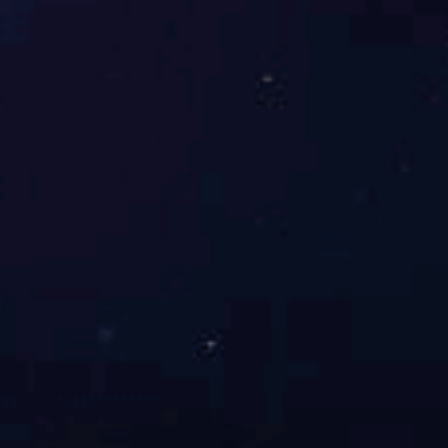
姓名
*
邮箱
*
网址