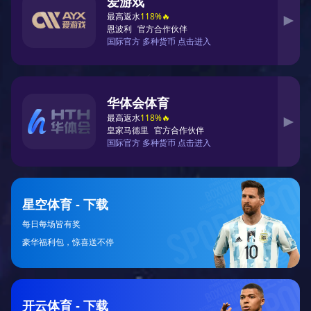
草地场：速度与精确的挑战
与红土场地相反，草地场地的特点是速度快、弹跳低。草地
上的比赛节奏非常快，球员需要快速反应和迅速移动来应对
高速飞行的球。这种场地类型对球员的发球和截击技术提出
了更高的要求，因为发球和截击能够直接得分，缩短回合时
间。
草地场地上的球员通常会利用平击球和下旋球，以减少球的
弹跳高度，使得对手难以回击高质量的球。精准的发球和快
速的上网截击是草地场地上的常见战术。一些优秀的草地球
员，如罗杰·费德勒和皮特·桑普拉斯，以其快速的发球和出
色的截击在温网等草地赛事中取得了辉煌成绩。
草地场地的滑溜特性同样要求球员具备良好的平衡感和快速
移动的能力。球员需要在极短的时间内做出决策并迅速行
动，这对他们的反应速度和战术执行提出了很高的要求。