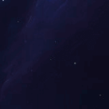
如何推动体育行业的创新
鼓励员工提出创新理念、加
体育竞技赛事中的禁药是
如何应对突发意外事件？
体育营销推广方式有哪些