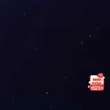
发展？
强与高校、科研机构合作，推动体育科技创新。
指什么？
？