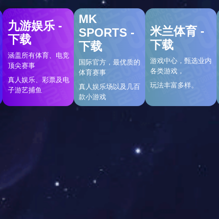
背后的故事。我们力求为广
报道和评论，成为他们获取
的报道体系和管理体系，为
资讯服务。我们将秉承客
、更有深度的体育资讯内
。