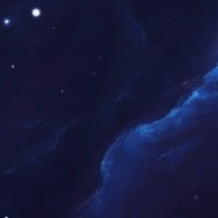
250
+
4500
+
在职员工
完成项目
FAQS
常见问题解